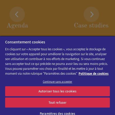
Agenda
Case studies
Consentement cookies
En cliquant sur « Accepter tous les cookies », vous acceptez le stockage de
cookies sur votre appareil pour améliorer la navigation sur le site, analyser
son utilisation et contribuer à nos efforts de marketing. Si vous continuez
sans accepter tout ce qui précède ne pourra avoir lieu ou sera moins précis.
Vous pouvez paramétrer vos choix par finalité et les mettre à jour à tout
moment via notre rubrique "Paramètres des cookies"
Politique de cookies
Continuer sans accepter
Discover the program of Viparis trade fairs and events
Autoriser tous les cookies
OK
E-mail address
Tout refuser
Paramètres des cookies