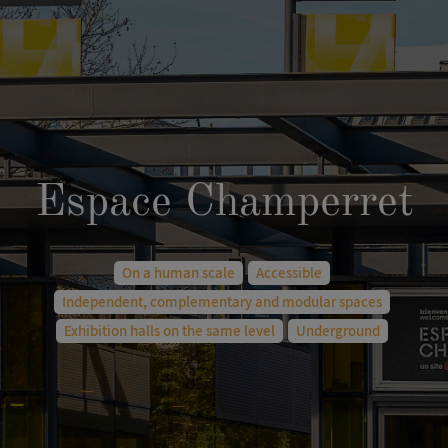
Espace Champerret
On a human scale
Accessible
Independent, complementary and modular spaces
Exhibition halls on the same level
Underground