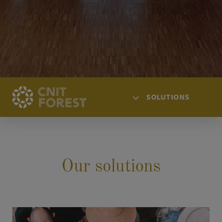
SOLUTIONS
HOME
ACCESS
Our solutions
SPACES
AGENDA
NEWS
SOLUTIONS