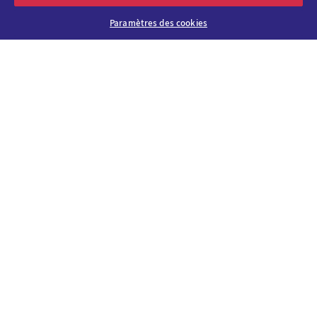
Paramètres des cookies
About us
Why choose
Viparis?
Careers
Our venues
Contact us
Viparis Emotions
Our solutions
Our CSR
commitments
News & events