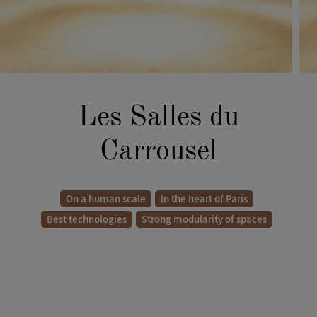
Les Salles du
Carrousel
On a human scale
In the heart of Paris
Best technologies
Strong modularity of spaces