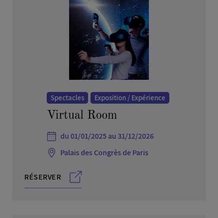
Informatique, télécom et multimédia
Jeux et jouets
Professions Libérales
Santé et beauté
Santé, médecine et biotechnologies
Textile, habillement, luxe et mode
Spectacles
Exposition / Expérience
Tourisme, sports et loisirs
Virtual Room
Transport et logistique
Vie sociale
du 01/01/2025 au 31/12/2026
Palais des Congrès de Paris
RÉSERVER