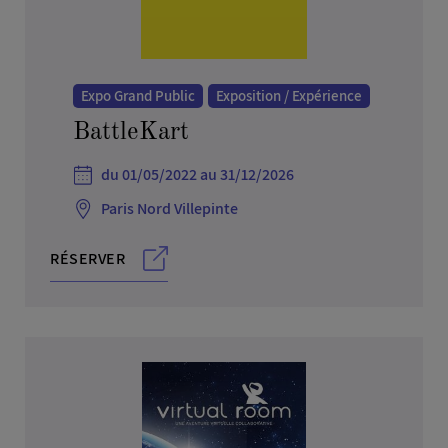
Arts, culture, spectacle et musique
Autres services
Banque, finance, juridique et audit
Expo Grand Public
Exposition / Expérience
Batiment et travaux publics
BattleKart
Collectivités et institutionnels
du 01/05/2022 au 31/12/2026
Commerce et distribution
Défense, militaire, aéronaval & aviation
Paris Nord Villepinte
Enseignement, emploi et ressources humaines
RÉSERVER
Environnement
Foire
Habitat, décoration et maison
Hygiène, beauté et coiffure
Immobilier
Industrie, recherche et sciences