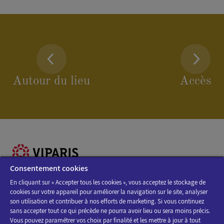
Autour du lieu
Accès
Envoyer
Consentement cookies
En cliquant sur « Accepter tous les cookies », vous acceptez le stockage de
cookies sur votre appareil pour améliorer la navigation sur le site, analyser
Découvrez la programmation des salons et des événements
son utilisation et contribuer à nos efforts de marketing. Si vous continuez
Viparis
sans accepter tout ce qui précède ne pourra avoir lieu ou sera moins précis.
Les données à caractère personnel recueillies par le présent
Vous pouvez paramétrer vos choix par finalité et les mettre à jour à tout