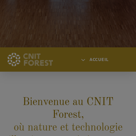
ACCUEIL
ACCUEIL
ACCÈS
Bienvenue au CNIT
ESPACES
AGENDA
Forest,
ACTUALITÉS
où nature et technologie
SOLUTIONS