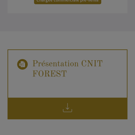
EMAIL
*
Membre de l'équipe Viparis depuis janvier 2024,
mon rôle consiste à prendre en charge toutes les
demandes entrantes pour vos projets d'événements
tels que les spectacles, congrès, salons, et
événements d'entreprise. Je serais enchantée de
TÉLÉPHONE
discuter de votre projet avec vous, de vous orienter
vers les lieux les plus adaptés, et de transmettre
Présentation CNIT
votre demande aux interlocuteurs appropriés.
FOREST
DOCUMENT
sales@viparis.com
Importer un fichier .pdf
MESSAGE
*