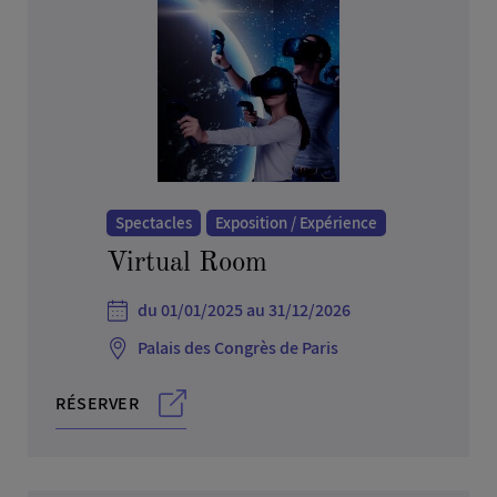
Informatique, télécom et multimédia
Jeux et jouets
Professions Libérales
Santé et beauté
Santé, médecine et biotechnologies
Textile, habillement, luxe et mode
Spectacles
Exposition / Expérience
Tourisme, sports et loisirs
Virtual Room
Transport et logistique
Vie sociale
du 01/01/2025 au 31/12/2026
Palais des Congrès de Paris
RÉSERVER