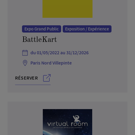
Arts, culture, spectacle et musique
Autres services
Banque, finance, juridique et audit
Expo Grand Public
Exposition / Expérience
Batiment et travaux publics
BattleKart
Collectivités et institutionnels
du 01/05/2022 au 31/12/2026
Commerce et distribution
Défense, militaire, aéronaval & aviation
Paris Nord Villepinte
Enseignement, emploi et ressources humaines
RÉSERVER
Environnement
Foire
Habitat, décoration et maison
Hygiène, beauté et coiffure
Immobilier
Industrie, recherche et sciences