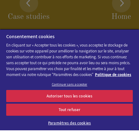
Case studies
Home
Consentement cookies
En cliquant sur « Accepter tous les cookies », vous acceptez le stockage de
cookies sur votre appareil pour améliorer la navigation sur le site, analyser
son utilisation et contribuer à nos efforts de marketing. Si vous continuez
sans accepter tout ce qui précède ne pourra avoir lieu ou sera moins précis.
Vous pouvez paramétrer vos choix par finalité et les mettre à jour à tout
moment via notre rubrique "Paramètres des cookies"
Politique de cookies
Continuer sans accepter
Discover the program of Viparis trade fairs and events
Autoriser tous les cookies
OK
E-mail address
Tout refuser
Paramètres des cookies
About us
Why choose