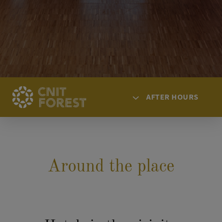
AFTER HOURS
HOME
ACCESS
Around the place
SPACES
AGENDA
NEWS
SOLUTIONS