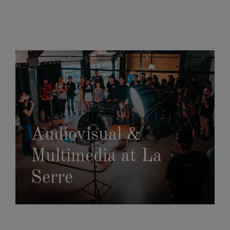
Audiovisual &
Multimedia at La
Serre