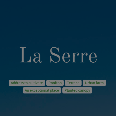
La Serre
Address to cultivate
Rooftop
Terrace
Urban farm
An exceptional place
Planted canopy