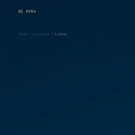
MENU
Home
Our venues
La Serre