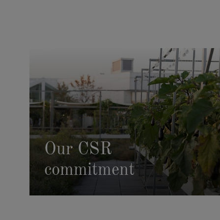
Our CSR
commitment