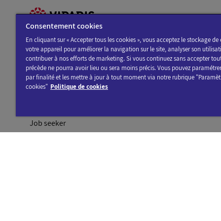
Consentement cookies
En cliquant sur « Accepter tous les cookies », vous acceptez le stockage de 
votre appareil pour améliorer la navigation sur le site, analyser son utilisat
contribuer à nos efforts de marketing. Si vous continuez sans accepter tou
You are a:
précède ne pourra avoir lieu ou sera moins précis. Vous pouvez paramétrer
par finalité et les mettre à jour à tout moment via notre rubrique "Paramèt
Visitor
cookies"
Politique de cookies
Professional
Journalist
Job seeker
Discover the program of Viparis trade fairs and
events
OK
E-mail address