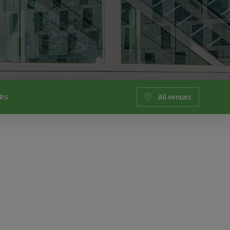
All venues
RS