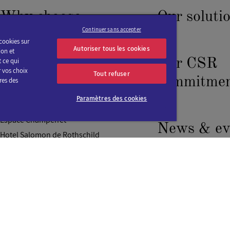
Why choose
Our soluti
Continuer sans accepter
Viparis?
cookies sur
Autoriser tous les cookies
ion et
Our CSR
t ce qui
 vos choix
Tout refuser
Our venues
commitmen
res des
Paramètres des cookies
CNIT Forest
Espace Champerret
News & ev
Hotel Salomon de Rothschild
La Serre
Events
Les Salles du Carrousel
News
Palais des Congrès de Paris
Press releases
Paris Convention Centre
Paris Expo Porte de Versailles
Paris Le Bourget