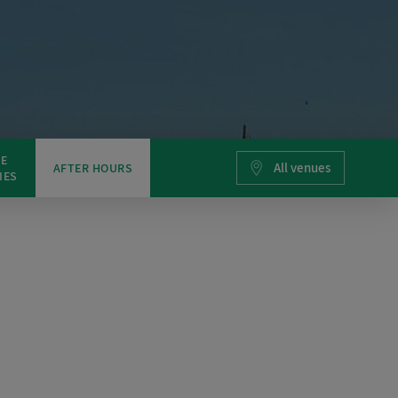
E
All venues
AFTER HOURS
IES