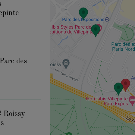
s
epinte
 Parc des
Roissy
es