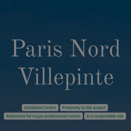
Paris Nord
Villepinte
Exhibition Centre
Proximity to the airport
Reference for major professional events
Eco-responsible site