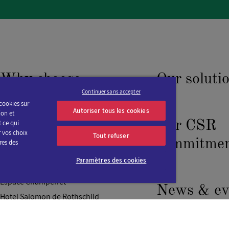
ris CDG
Why choose
Our soluti
Continuer sans accepter
Viparis?
cookies sur
Autoriser tous les cookies
ion et
Our CSR
t ce qui
 vos choix
Tout refuser
DG Pn2
Our venues
commitmen
res des
Paramètres des cookies
CNIT Forest
Espace Champerret
News & ev
Hotel Salomon de Rothschild
La Serre
Events
Les Salles du Carrousel
 Nord 2
News