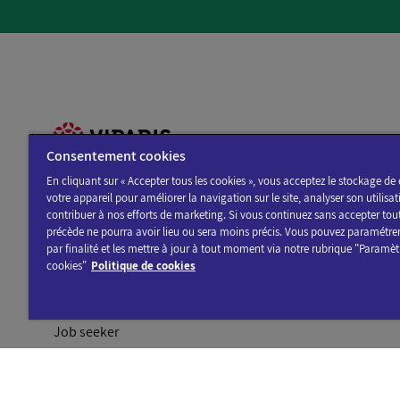
Novotel Suites Pa
Airport Villepinte
Consentement cookies
En cliquant sur « Accepter tous les cookies », vous acceptez le stockage de 
votre appareil pour améliorer la navigation sur le site, analyser son utilisat
contribuer à nos efforts de marketing. Si vous continuez sans accepter tou
You are a:
précède ne pourra avoir lieu ou sera moins précis. Vous pouvez paramétrer
hotelF1 Roissy C
par finalité et les mettre à jour à tout moment via notre rubrique "Paramèt
Visitor
cookies"
Politique de cookies
Professional
Journalist
Job seeker
B&B HOTEL Paris